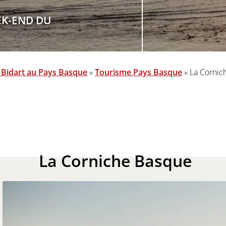
EK-END DU
Bidart au Pays Basque
»
Tourisme Pays Basque
»
La Cornic
La Corniche
Basque