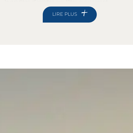
le privilège d’assister aux fêtes qui y seront
organisées. Il y aura des jeux, des animations et des
LIRE PLUS
expositions pour toute la famille.
En période estivale, l’office du tourisme
d’Urrugne
propose aux touristes des visites guidées sur la
Corniche
tous les vendredis matin. Ne manquez pas
cette occasion pour découvrir son histoire et ses
secrets. Vous savez que le surf fait partie de la
culture basque et est pratiqué sur toute la côte
basque. Profitez de vacances en famille sur la côte
Atlantique dans le Pays Basque français pour en
découvrir la pratique.
Pendant que vous y êtes, visitez également le