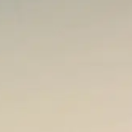
Château-Observatoire dressé sur les falaises faisant
face aux rochers des « deux jumeaux », édifié entre
1864 et 1879.
Vous y trouverez des expositions temporaires avec
des animations thématiques spécifiques. Venez
découvrir ce parc scénographique et profitez de son
bar sur terrasse pour assouvir votre soif.
Amateurs de découvertes, profitez de votre passage
à la
Corniche Basque
pour visiter Asporotsttipi, une
ferme labourdine devenue une maison d’exposition.
Vous y verrez des films d’animation qui parlent de la
géologie de la
Corniche Basque
ainsi que des
tableaux qui appréhendent ses spécificités, comme