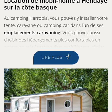
Location de mobil-home
à Hendaye
sur la côte basque
Au camping Harrobia, vous pouvez y installer votre
tente, caravane ou camping-car dans l’un de ses
emplacements caravaning
. Vous pouvez aussi
choisir des hébergements plus confortables en
optant pour la
location d’un mobil home
, chalet
ou appartement que propose le camping. Les
LIRE PLUS
locatifs peuvent accueillir deux à sept personnes
selon le type et le modèle. En revanche, ils
disposent tous de tout le confort nécessaire pour
des vacances agréables en couple, en famille ou
entre amis.
Située proche des
frontières espagnoles
,
Hendaye est surtout connue pour ses quelques