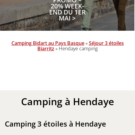
PROMO –
20% WEEK-
END DU 1ER
MAI >
Camping Bidart au Pays Basque
»
Séjour 3 étoiles
Biarritz
»
Hendaye camping
Camping à
Hendaye
Camping 3 étoiles à Hendaye