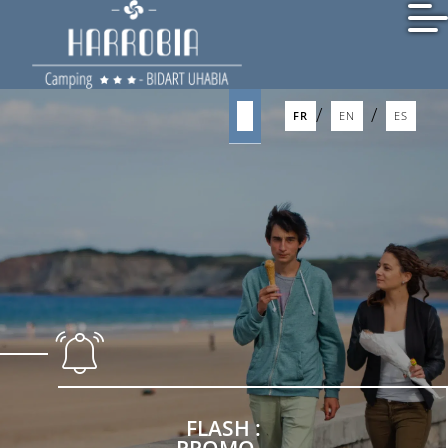
/
FR
EN
/
/
FR
EN
ES
FLASH :