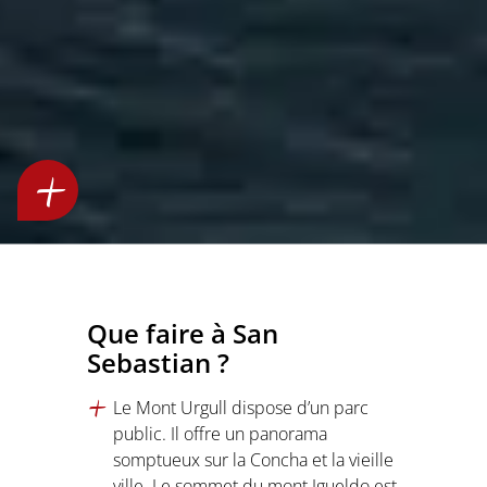
Que faire à San
Sebastian ?
Le Mont Urgull dispose d’un parc
public. Il offre un panorama
somptueux sur la Concha et la vieille
ville. Le sommet du mont Igueldo est