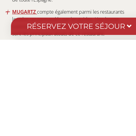
MUGARTZ
compte également parmi les restaurants
les plus recommandés par les guides. Une bonne
RÉSERVEZ VOTRE SÉJOUR
cuisine, un décor agréable et un personnel accueillant
sont les principaux atouts de ce restaurant.
+
Dates
-
+
Hébergement
RECHERCHER