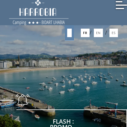
/
FR
EN
/
/
FR
EN
ES
FLASH :