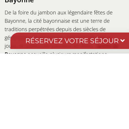
De la foire du jambon aux légendaire fêtes de
Bayonne, la cité bayonnaise est une terre de
traditions perpétrées depuis des siècles de
génération en génération. Pendant les beaux
RÉSERVEZ VOTRE SÉJOUR
jours, en particulier pendant les fêtes, l’
arene de
Bayonne
accueille plusieurs manifestations
taurines, notamment des corridas et des
+
Dates
novilladas. Lors des ferias, des corrida et courses
-
landaises mettant en scènes des taureaux et des
+
matadors prennent place en ce lieux, vous pouvez
Hébergement
venir les observer depuis les gradins. Haut lieu de
la tauromachie française, elles se convertissent en
salle de concert à ciel ouvert lors de l’inauguration
RECHERCHER
des fêtes. A l’instar du Château-Vieux et de la