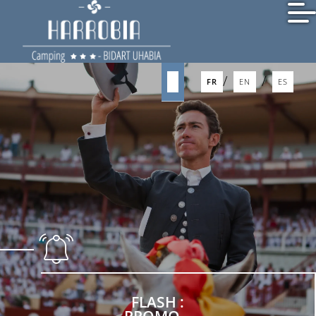
/
FR
EN
/
/
FR
EN
ES
FLASH :