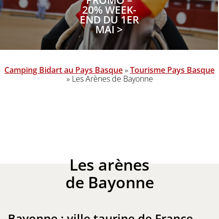
PROMO –
20% WEEK-
END DU 1ER
MAI >
Camping Bidart au Pays Basque
»
Tourisme Pays Basque
»
Les Arènes de Bayonne
Les arènes
de Bayonne
Bayonne : ville taurine de France